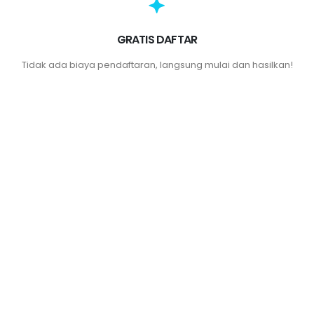
GRATIS DAFTAR
Tidak ada biaya pendaftaran, langsung mulai dan hasilkan!
LAPORAN LENGKAP
Lihat statistik klik, komisi, dan performa dari dashboard Anda.